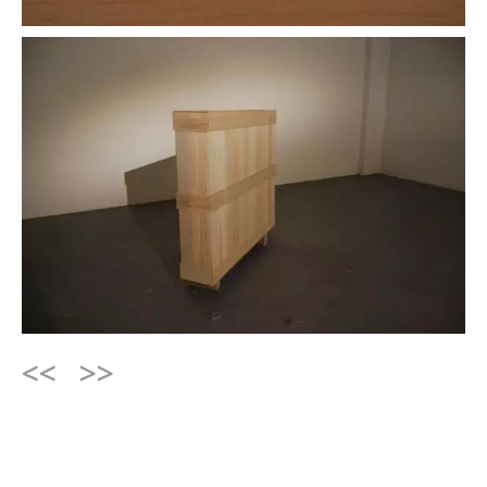
<<
>>